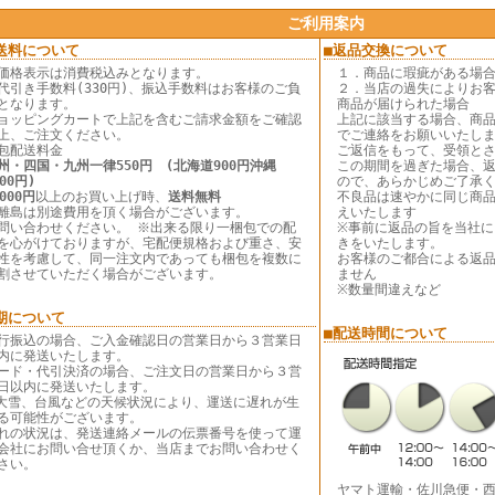
ご利用案内
送料について
■返品交換について
価格表示は消費税込みとなります。
１．商品に瑕疵がある場
代引き手数料(330円)、振込手数料はお客様のご負
２．当店の過失によりお
となります。
商品が届けられた場合
ョッピングカートで上記を含むご請求金額をご確認
上記に該当する場合、商品
上、ご注文ください。
でご連絡をお願いいたし
包配送料金
ご返信をもって、受領と
州・四国・九州一律550円 (北海道900円沖縄
この期間を過ぎた場合、
000円)
ので、あらかじめご了承
,000円
以上のお買い上げ時、
送料無料
不良品は速やかに同じ商品
離島は別途費用を頂く場合がございます。
えいたします
問い合わせください。 ※出来る限り一梱包での配
※事前に返品の旨を当社
を心がけておりますが、宅配便規格および重さ、安
きをいたします。
性を考慮して、同一注文内であっても梱包を複数に
お客様のご都合による返
割させていただく場合がございます。
ません
※数量間違えなど
期について
■配送時間について
行振込の場合、ご入金確認日の営業日から３営業日
内に発送いたします。
ード・代引決済の場合、ご注文日の営業日から３営
日以内に発送いたします。
大雪、台風などの天候状況により、運送に遅れが生
る可能性がございます。
れの状況は、発送連絡メールの伝票番号を使って運
会社にお問い合せ頂くか、当店までお問い合わせく
さい。
ヤマト運輸・佐川急便・