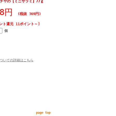
チヤの【ミニサラミ】77ｇ
98円
(税抜 369円)
ント還元 11ポイント～]
個
ついての詳細はこちら
page top