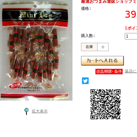
厳選おつまみ通販ショップミ
価格:
3
[ポイ
購入数:
在庫
○
返品に
拡大表示