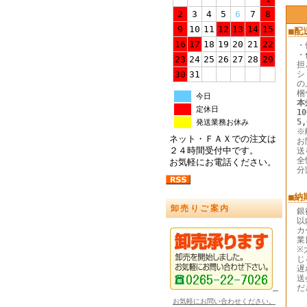
2
3
4
5
6
7
8
9
10
11
12
13
14
15
■配
16
17
18
19
20
21
22
・
・
23
24
25
26
27
28
29
担
30
31
シ
の
梱
今日
本
定休日
1
5
発送業務お休み
※
ネット・ＦＡＸでの注文は
お
２４時間受付中です。
送
全
お気軽にお電話ください。
分
■納
卸売りご案内
銀
以
カ
業
※
じ
遅
送
だ
お気軽にお問い合わせください。