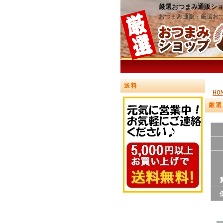
厳選おつまみ通販シ
おつまみ通販・厳選お
送料
HO
厳選