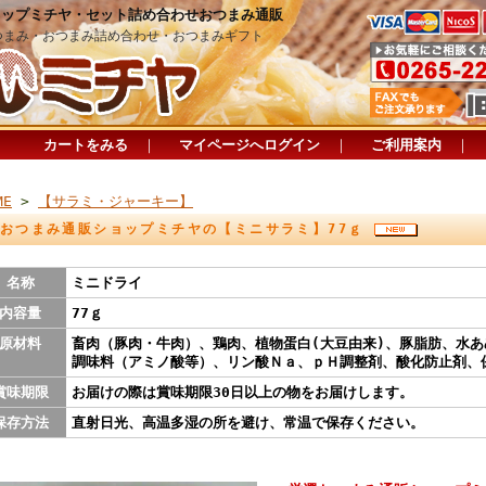
ョップミチヤ・セット詰め合わせおつまみ通販
つまみ・おつまみ詰め合わせ・おつまみギフト
カートをみる
｜
マイページへログイン
｜
ご利用案内
｜
ME
>
【サラミ・ジャーキー】
おつまみ通販ショップミチヤの【ミニサラミ】77ｇ
名称
ミニドライ
内容量
77ｇ
原材料
畜肉（豚肉・牛肉）、鶏肉、植物蛋白(大豆由来)、豚脂肪、水
調味料（アミノ酸等）、リン酸Ｎａ、ｐＨ調整剤、酸化防止剤、
賞味期限
お届けの際は賞味期限30日以上の物をお届けします。
保存方法
直射日光、高温多湿の所を避け、常温で保存ください。