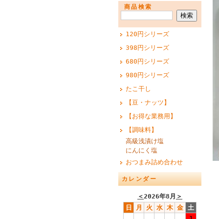
商品検索
120円シリーズ
398円シリーズ
680円シリーズ
980円シリーズ
たこ干し
【豆・ナッツ】
【お得な業務用】
【調味料】
高級浅漬け塩
にんにく塩
おつまみ詰め合わせ
カレンダー
＜
2026年8月
＞
日
月
火
水
木
金
土
1